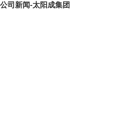
公司新闻-太阳成集团
[大]
[中]
[小]