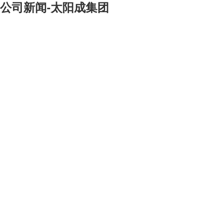
公司新闻-太阳成集团
[大]
[中]
[小]