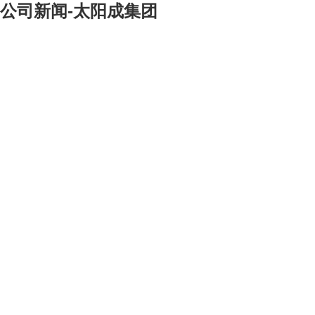
公司新闻-太阳成集团
[大]
[中]
[小]