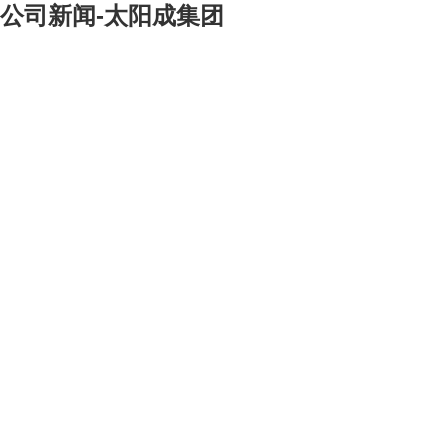
公司新闻-太阳成集团
[大]
[中]
[小]