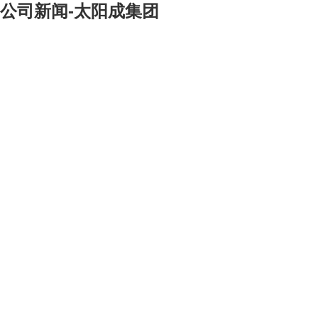
公司新闻-太阳成集团
[大]
[中]
[小]