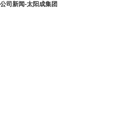
公司新闻-太阳成集团
[大]
[中]
[小]