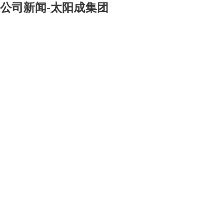
公司新闻-太阳成集团
[大]
[中]
[小]