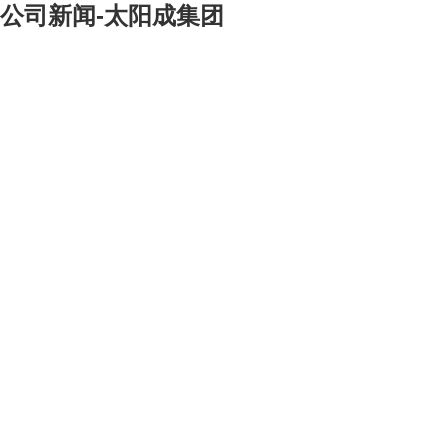
公司新闻-太阳成集团
[大]
[中]
[小]