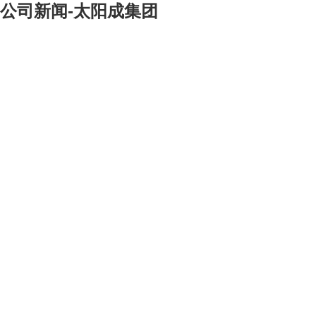
公司新闻-太阳成集团
[大]
[中]
[小]