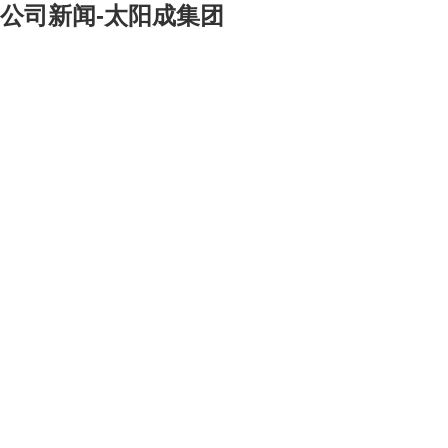
公司新闻-太阳成集团
[大]
[中]
[小]