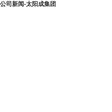
公司新闻-太阳成集团
[大]
[中]
[小]