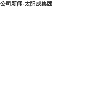
公司新闻-太阳成集团
[大]
[中]
[小]