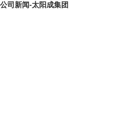
公司新闻-太阳成集团
[大]
[中]
[小]