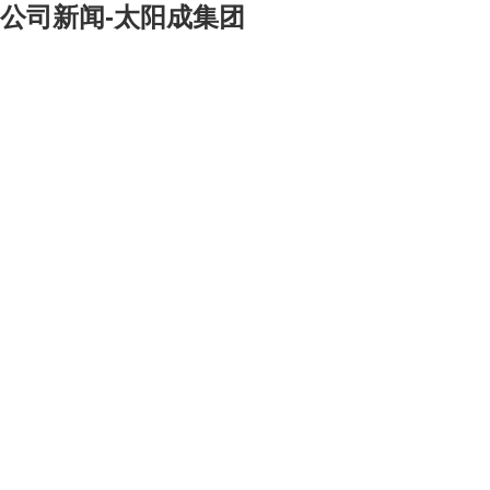
公司新闻-太阳成集团
[大]
[中]
[小]