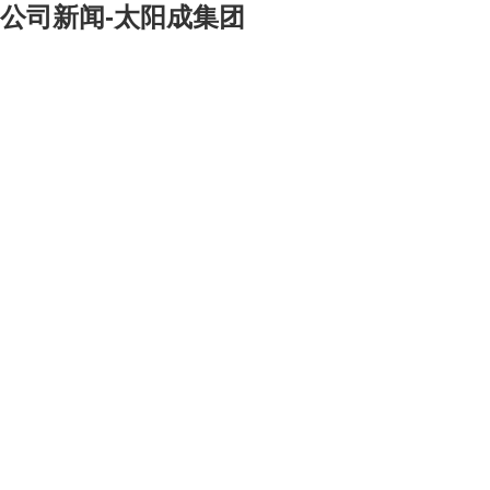
公司新闻-太阳成集团
[大]
[中]
[小]