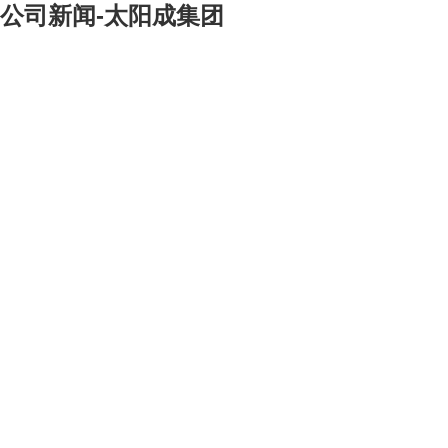
公司新闻-太阳成集团
[大]
[中]
[小]