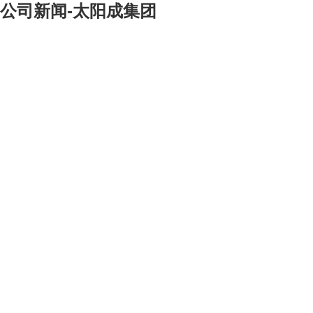
公司新闻-太阳成集团
[大]
[中]
[小]