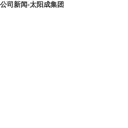
公司新闻-太阳成集团
[大]
[中]
[小]