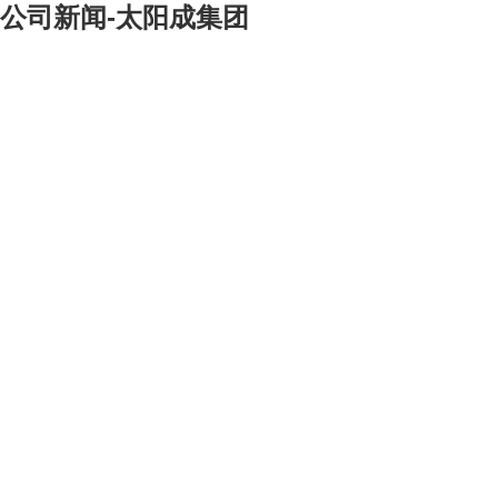
公司新闻-太阳成集团
[大]
[中]
[小]