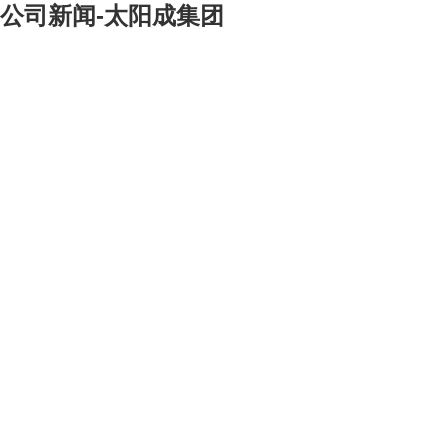
公司新闻-太阳成集团
[大]
[中]
[小]
------总公司向斯里兰卡灾区捐款