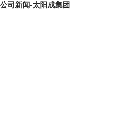
公司新闻-太阳成集团
[大]
[中]
[小]