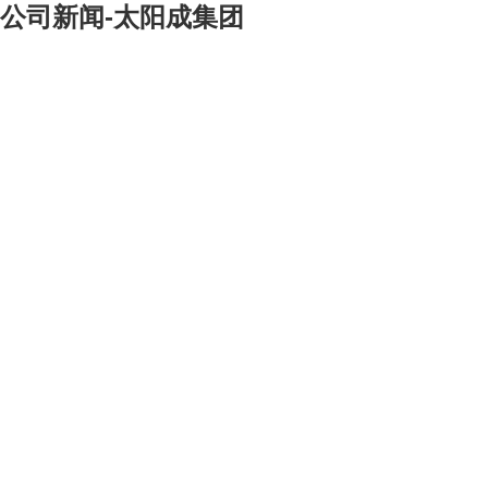
公司新闻-太阳成集团
[大]
[中]
[小]