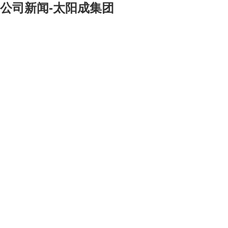
公司新闻-太阳成集团
[大]
[中]
[小]