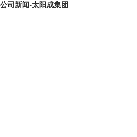
公司新闻-太阳成集团
太阳成集团-15vip太阳成
中国重机
新闻