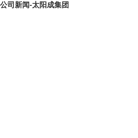
公司新闻-太阳成集团
太阳成集团-15vip太阳成
中国重机
新闻