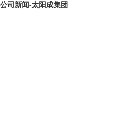
公司新闻-太阳成集团
[大]
[中]
[小]