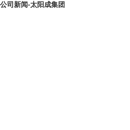
公司新闻-太阳成集团
[大]
[中]
[小]
今天，
"
北京市反腐倡廉警示教育展
"
在中华世纪坛举行。作为保持共