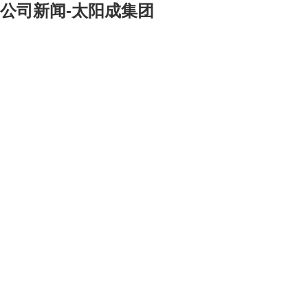
公司新闻-太阳成集团
太阳成集团-15vip太阳成
中国重机
新闻