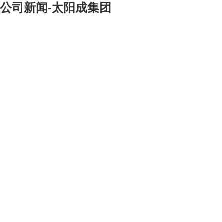
公司新闻-太阳成集团
[大]
[中]
[小]