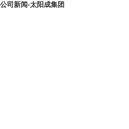
公司新闻-太阳成集团
[大]
[中]
[小]