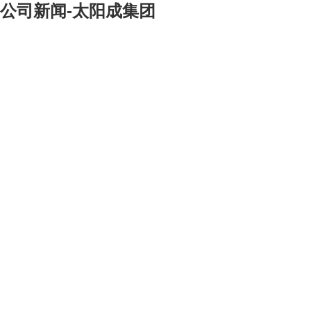
公司新闻-太阳成集团
[大]
[中]
[小]