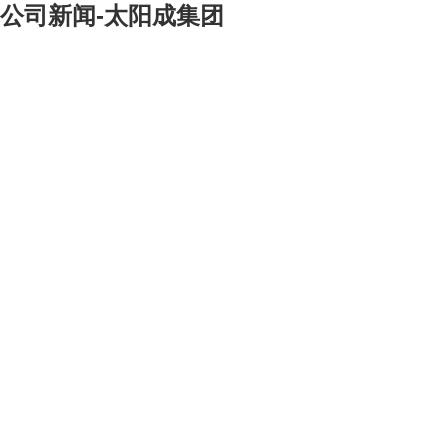
公司新闻-太阳成集团
太阳成集团-15vip太阳成
中国重机
新闻