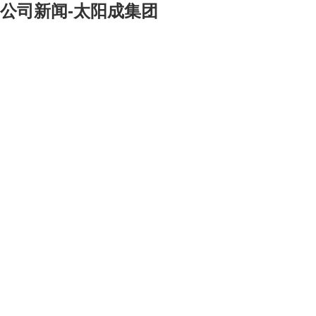
公司新闻-太阳成集团
[大]
[中]
[小]
武夷竹