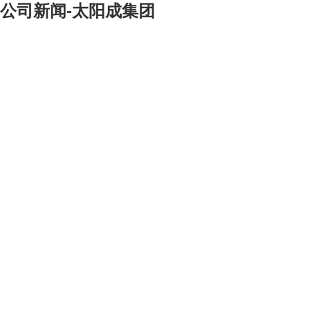
公司新闻-太阳成集团
[大]
[中]
[小]
—总公司开展保持共产党员先进性教育活动系列报道