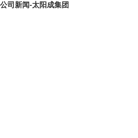
公司新闻-太阳成集团
[大]
[中]
[小]