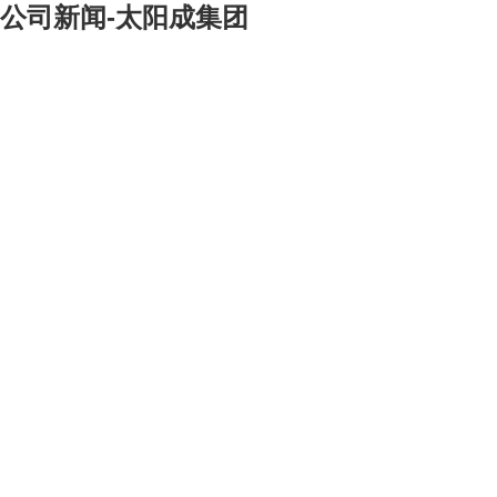
公司新闻-太阳成集团
[大]
[中]
[小]