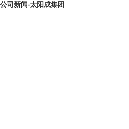
公司新闻-太阳成集团
[大]
[中]
[小]
2005
年
9
月
3
日清晨，我们公司一行
10
人来到天安门广场，代表中央