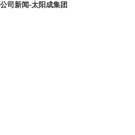
公司新闻-太阳成集团
太阳成集团-15vip太阳成
中国重机
新闻
200