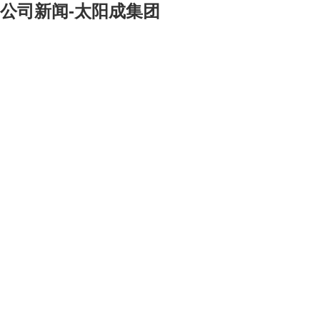
公司新闻-太阳成集团
[大]
[中]
[小]
88.5
11.5
参加这次测评的职工人数为
xx
人，占总公司职工总数的
16.16
％。其