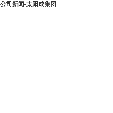
公司新闻-太阳成集团
[大]
[中]
[小]