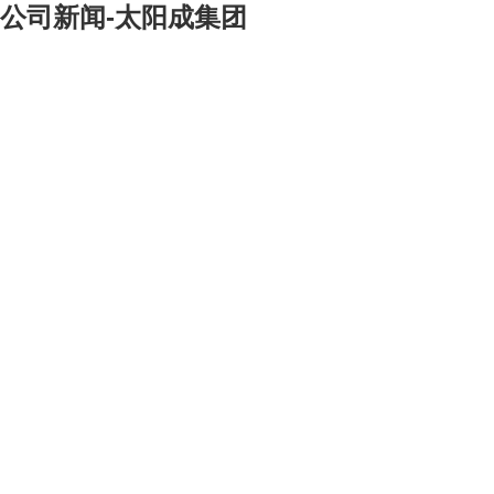
公司新闻-太阳成集团
[大]
[中]
[小]
9
月
16
日晚，总公司领导与青年员工在东来顺饭庄欢聚一堂，共庆中