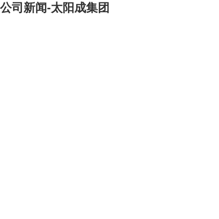
公司新闻-太阳成集团
[大]
[中]
[小]
先进性教育活动开展以来，各党支部纷纷开展主题创建活动，分别组