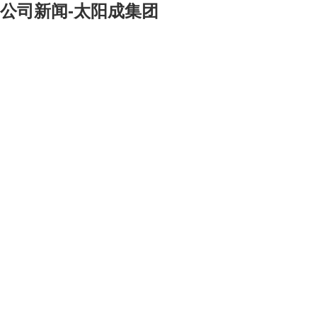
公司新闻-太阳成集团
[大]
[中]
[小]
—纪委三季度工作例会