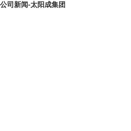
公司新闻-太阳成集团
[大]
[中]
[小]
随着总公司菜地的不断发展，我们竟然可以隔三差五的在下班时分拿