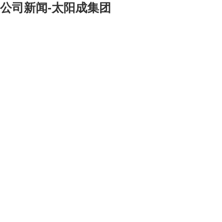
公司新闻-太阳成集团
太阳成集团-15vip太阳成
中国重机
新闻