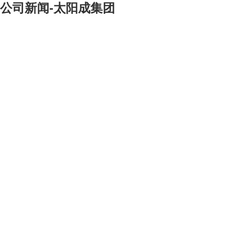
公司新闻-太阳成集团
[大]
[中]
[小]