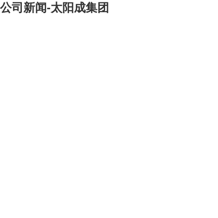
公司新闻-太阳成集团
[大]
[中]
[小]