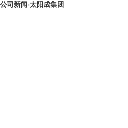
公司新闻-太阳成集团
[大]
[中]
[小]