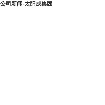
公司新闻-太阳成集团
太阳成集团-15vip太阳成
中国重机
新闻