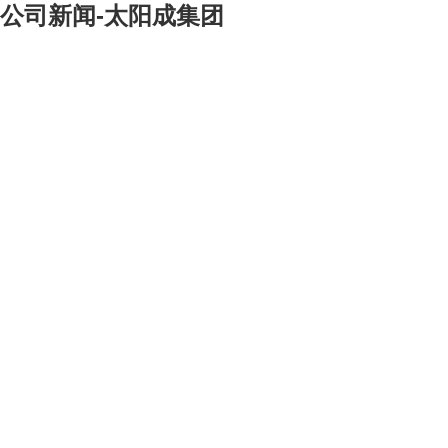
公司新闻-太阳成集团
[大]
[中]
[小]